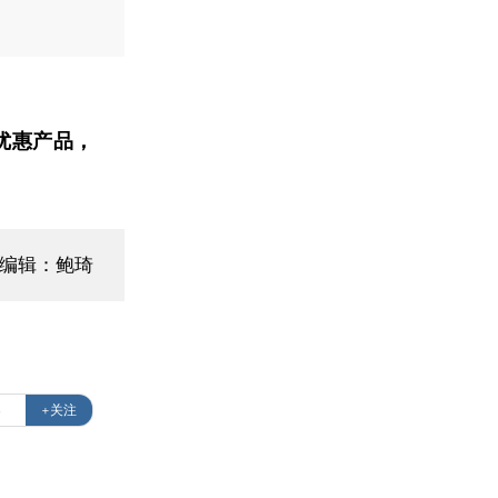
优惠产品，
面编辑：鲍琦
案
+关注