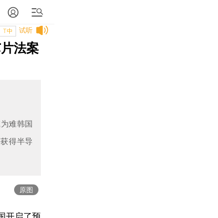
试听
T中
芯片法案
或为难韩国
法获得半导
原图
国开启了预