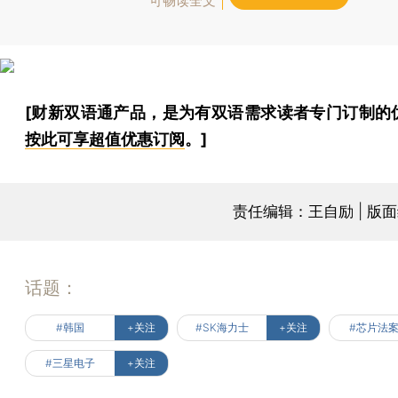
可畅读全文
[财新双语通产品，是为有双语需求读者专门订制的
按此可享超值优惠订阅
。]
责任编辑：王自励 | 版
话题：
#韩国
+关注
#SK海力士
+关注
#芯片法
#三星电子
+关注