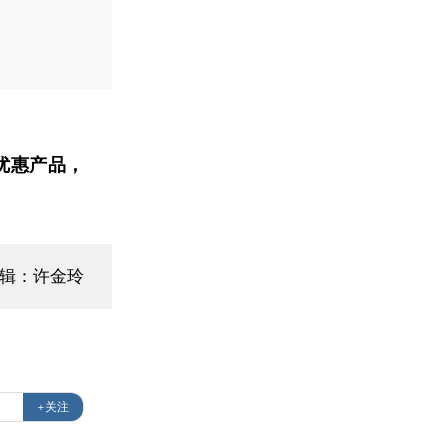
优惠产品，
编辑：许金玲
+关注