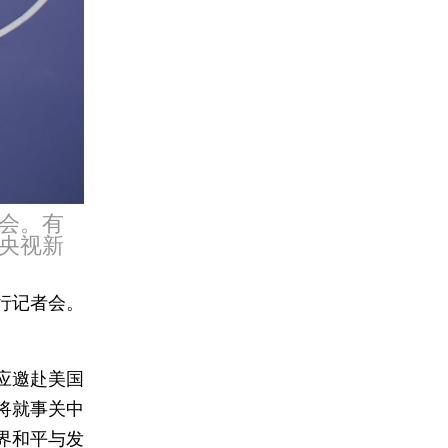
者会。有
央视新
行记者会。
应邀赴美国
将就事关中
界和平与发