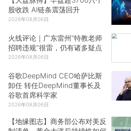
【大盘脉搏】早盘超3700只个
股收跌 AI链条震荡回升
2026年08月06日
火线评论｜广东雷州“特教老师
招聘违规”很雷，仍有诸多疑点
2026年08月06日
谷歌DeepMind CEO哈萨比斯
卸任 转任DeepMind董事长及
谷歌首席科学家
2026年08月06日
【地缘图志】商务部公布对美反
制清单，黄金大涨后持续性如何