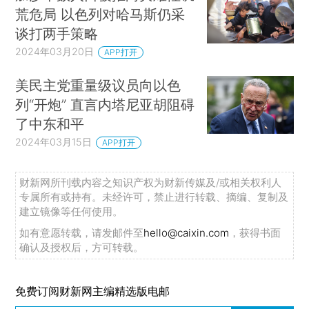
荒危局 以色列对哈马斯仍采
谈打两手策略
2024年03月20日
APP打开
美民主党重量级议员向以色
列“开炮” 直言内塔尼亚胡阻碍
了中东和平
2024年03月15日
APP打开
财新网所刊载内容之知识产权为财新传媒及/或相关权利人
专属所有或持有。未经许可，禁止进行转载、摘编、复制及
建立镜像等任何使用。
如有意愿转载，请发邮件至
hello@caixin.com
，获得书面
确认及授权后，方可转载。
免费订阅财新网主编精选版电邮