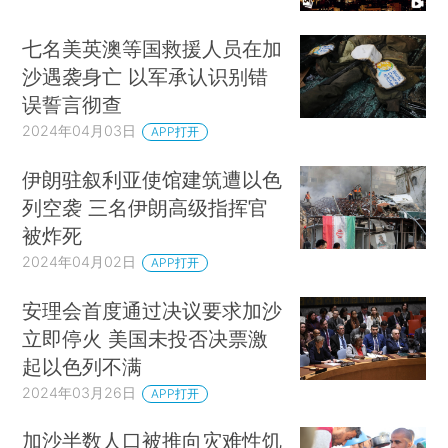
七名美英澳等国救援人员在加
沙遇袭身亡 以军承认识别错
误誓言彻查
2024年04月03日
APP打开
伊朗驻叙利亚使馆建筑遭以色
列空袭 三名伊朗高级指挥官
被炸死
2024年04月02日
APP打开
安理会首度通过决议要求加沙
立即停火 美国未投否决票激
起以色列不满
2024年03月26日
APP打开
加沙半数人口被推向灾难性饥