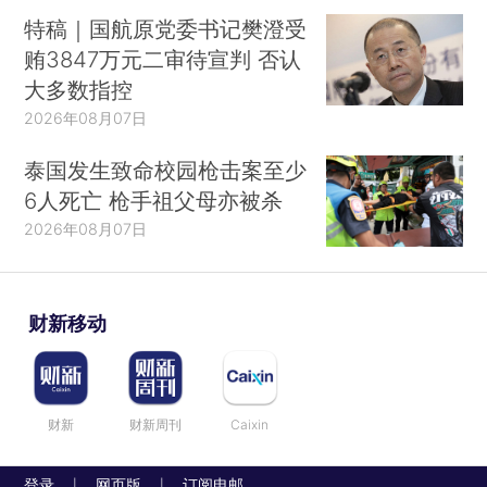
特稿｜国航原党委书记樊澄受
贿3847万元二审待宣判 否认
大多数指控
2026年08月07日
泰国发生致命校园枪击案至少
6人死亡 枪手祖父母亦被杀
2026年08月07日
财新移动
财新
财新周刊
Caixin
登录
网页版
订阅电邮
|
|