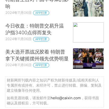
响
2024年11月06日
APP打开
今日收盘：特朗普交易升温
沪指3400点得而复失
2024年11月06日
APP打开
美大选开票战况胶着 特朗普
拿下关键摇摆州领先优势明显
2024年11月06日
APP打开
财新网所刊载内容之知识产权为财新传媒及/或相关权利人
专属所有或持有。未经许可，禁止进行转载、摘编、复制及
建立镜像等任何使用。
如有意愿转载，请发邮件至
hello@caixin.com
，获得书面
确认及授权后，方可转载。