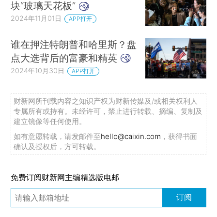
块“玻璃天花板”
2024年11月01日
APP打开
谁在押注特朗普和哈里斯？盘
点大选背后的富豪和精英
2024年10月30日
APP打开
财新网所刊载内容之知识产权为财新传媒及/或相关权利人
专属所有或持有。未经许可，禁止进行转载、摘编、复制及
建立镜像等任何使用。
如有意愿转载，请发邮件至
hello@caixin.com
，获得书面
确认及授权后，方可转载。
免费订阅财新网主编精选版电邮
订阅