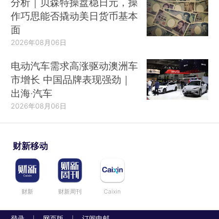
分析｜贝森特操盘稳日元，操
作巧思能否撬动美日货币基本
面
2026年08月06日
电动汽车需求高涨驱动澳洲车
市增长 中国品牌表现强劲｜
出海·汽车
2026年08月06日
财新移动
财新
财新周刊
Caixin
登录
网页版
订阅电邮
|
|