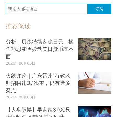
订阅
推荐阅读
分析｜贝森特操盘稳日元，操
作巧思能否撬动美日货币基本
面
2026年08月06日
火线评论｜广东雷州“特教老
师招聘违规”很雷，仍有诸多
疑点
2026年08月06日
【大盘脉搏】早盘超3700只
个股收跌 AI链条震荡回升