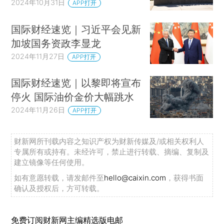
2024年10月31日
APP打开
国际财经速览｜习近平会见新
加坡国务资政李显龙
2024年11月27日
APP打开
国际财经速览｜以黎即将宣布
停火 国际油价金价大幅跳水
2024年11月26日
APP打开
财新网所刊载内容之知识产权为财新传媒及/或相关权利人
专属所有或持有。未经许可，禁止进行转载、摘编、复制及
建立镜像等任何使用。
如有意愿转载，请发邮件至
hello@caixin.com
，获得书面
确认及授权后，方可转载。
免费订阅财新网主编精选版电邮