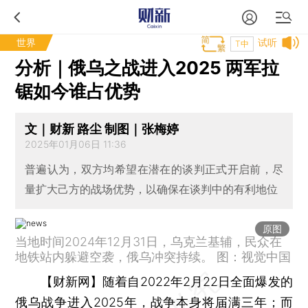
世界
试听
T中
分析｜俄乌之战进入2025 两军拉
锯如今谁占优势
文｜财新 路尘 制图｜张梅婷
2025年01月06日 11:36
普遍认为，双方均希望在潜在的谈判正式开启前，尽
量扩大己方的战场优势，以确保在谈判中的有利地位
原图
当地时间2024年12月31日，乌克兰基辅，民众在
地铁站内躲避空袭，俄乌冲突持续。 图：视觉中国
【财新网】
随着自2022年2月22日全面爆发的
俄乌战争进入2025年，战争本身将届满三年；而