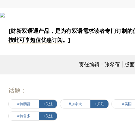
[财新双语通产品，是为有双语需求读者专门订制的
按此可享超值优惠订阅
。]
责任编辑：张希蓓 | 版
话题：
#特朗普
+关注
#加拿大
+关注
#美国
#特鲁多
+关注