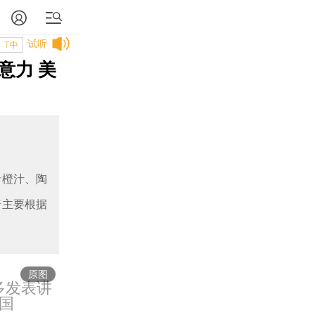
试听
T中
意力 美
括橙汁、陶
普主要根据
原图
多发表讲
国