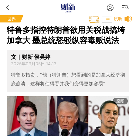
世界
试听
T中
特鲁多指控特朗普欲用关税战搞垮
加拿大 墨总统怒驳纵容毒贩说法
文｜财新 侯吴婷
2025年03月05日 14:13
特鲁多指责，“他（特朗普）想看到的是加拿大经济彻
底崩溃，这样将使得吞并我们变得更加容易”
原图