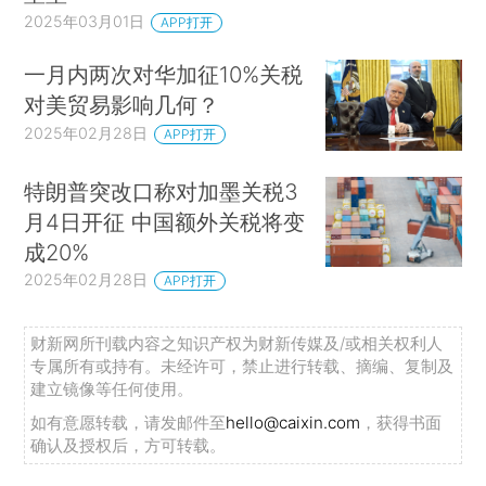
2025年03月01日
APP打开
一月内两次对华加征10%关税
对美贸易影响几何？
2025年02月28日
APP打开
特朗普突改口称对加墨关税3
月4日开征 中国额外关税将变
成20%
2025年02月28日
APP打开
财新网所刊载内容之知识产权为财新传媒及/或相关权利人
专属所有或持有。未经许可，禁止进行转载、摘编、复制及
建立镜像等任何使用。
如有意愿转载，请发邮件至
hello@caixin.com
，获得书面
确认及授权后，方可转载。