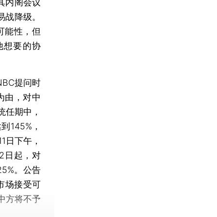
其内阁会议
易战降级。
可能性，但
他想要的协
BC提问时
为由，对中
统任期中，
145%，
11日下午，
2日起，对
5%。公告
市场接受可
中方将不予