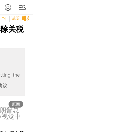
试听
T中
排除关税
g the
协议
原图
特朗普总
/视觉中