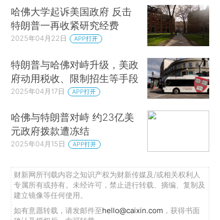
哈佛大学起诉美国政府 反击
特朗普一再收紧研究经费
2025年04月22日
APP打开
特朗普与哈佛对峙升级，美政
府动用税收、限制招生等手段
2025年04月17日
APP打开
哈佛与特朗普对峙 约23亿美
元政府拨款遭冻结
2025年04月15日
APP打开
财新网所刊载内容之知识产权为财新传媒及/或相关权利人
专属所有或持有。未经许可，禁止进行转载、摘编、复制及
建立镜像等任何使用。
如有意愿转载，请发邮件至
hello@caixin.com
，获得书面