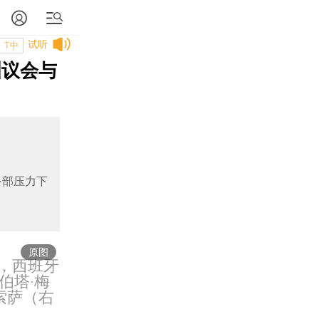
试听
T中
洲议会与
外部压力下
原图
堡，西班牙
伯塔·梅
索萨（右