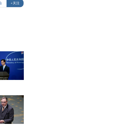
会
+关注