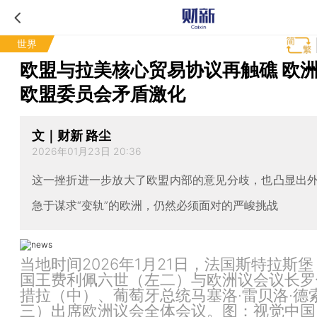
世界
欧盟与拉美核心贸易协议再触礁 欧
欧盟委员会矛盾激化
文｜财新 路尘
2026年01月23日 20:36
这一挫折进一步放大了欧盟内部的意见分歧，也凸显出
急于谋求“变轨”的欧洲，仍然必须面对的严峻挑战
当地时间2026年1月21日，法国斯特拉斯
国王费利佩六世（左二）与欧洲议会议长罗
措拉（中）、葡萄牙总统马塞洛·雷贝洛·德
三）出席欧洲议会全体会议。图：视觉中国