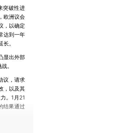
来突破性进
，欧洲议会
议，以确定
常达到一年
延长。
凸显出外部
挑战。
动议，请求
效，以及其
。1月21
权的结果通过