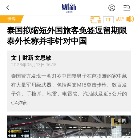
世界
试听
T中
泰国拟缩短外国旅客免签逗留期限
泰外长称并非针对中国
文｜财新 文思敏
2026年05月13日 16:18
泰国警方发现一名31岁中国籍男子在芭提雅的家中藏
有大量军用级武器，包括两支M16突击步枪、数百发
子弹、手榴弹、地雷、电雷管、汽油以及近5公斤的
C4炸药
原图