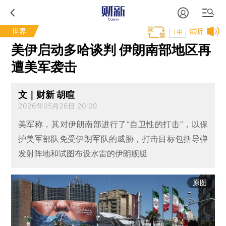
世界
试听
T中
美伊启动多哈谈判 伊朗南部地区再
遭美军袭击
文｜财新 胡暄
2026年05月26日 20:09
美军称，其对伊朗南部进行了“自卫性的打击”，以保
护美军部队免受伊朗军队的威胁，打击目标包括导弹
发射阵地和试图布设水雷的伊朗舰艇
原图