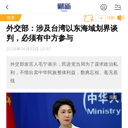
世界
试听
T中
外交部：涉及台湾以东海域划界谈
判，必须有中方参与
2026年06月02日 20:57
外交部发言人毛宁表示，民进党当局为了谋求政治私
利，不惜出卖中华民族整体利益，数典忘祖、毫无底
线
原图