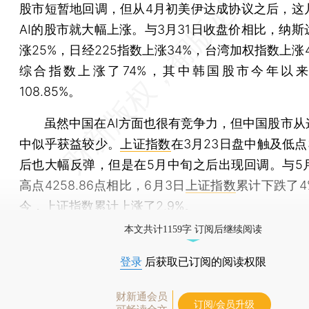
股市短暂地回调，但从4月初美伊达成协议之后，这
AI的股市就大幅上涨。与3月31日收盘价相比，纳斯
涨25%，日经225指数上涨34%，台湾加权指数上涨
综合指数上涨了74%，其中韩国股市今年以
108.85%。
虽然中国在AI方面也很有竞争力，但中国股市从这
中似乎获益较少。
上证指数
在3月23日盘中触及低点37
后也大幅反弹，但是在5月中旬之后出现回调。与5月
高点4258.86点相比，6月3日
上证指数
累计下跌了4
今，
上证指数
累计上涨了2.9%。
本文共计1159字 订阅后继续阅读
登录
后获取已订阅的阅读权限
财新通会员
订阅/会员升级