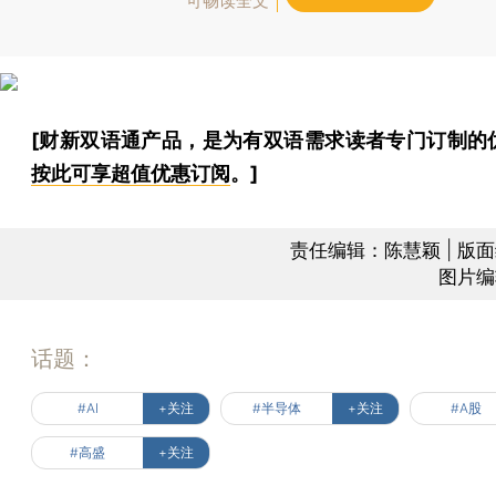
可畅读全文
[财新双语通产品，是为有双语需求读者专门订制的
按此可享超值优惠订阅
。]
责任编辑：陈慧颖 | 版
图片编
话题：
#AI
+关注
#半导体
+关注
#A股
#高盛
+关注