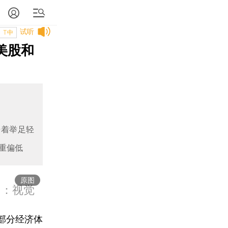
试听
T中
美股和
据着举足轻
重偏低
原图
图：视觉
部分经济体