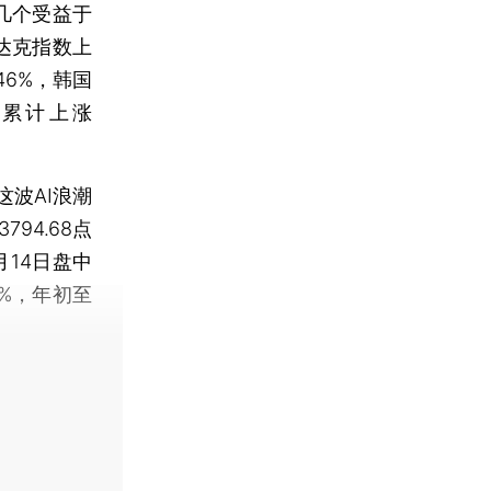
几个受益于
达克指数上
46%，韩国
来累计上涨
波AI浪潮
94.68点
14日盘中
%，年初至