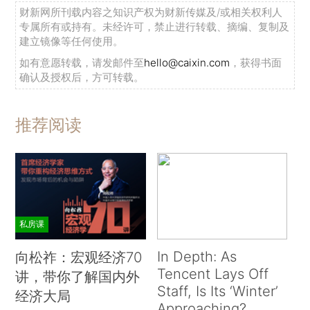
财新网所刊载内容之知识产权为财新传媒及/或相关权利人
专属所有或持有。未经许可，禁止进行转载、摘编、复制及
建立镜像等任何使用。
如有意愿转载，请发邮件至
hello@caixin.com
，获得书面
确认及授权后，方可转载。
推荐阅读
私房课
In Depth: As
向松祚：宏观经济70
Tencent Lays Off
讲，带你了解国内外
Staff, Is Its ‘Winter’
经济大局
Approaching?