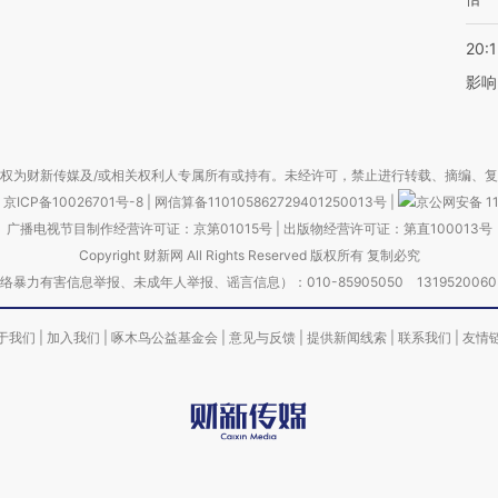
20:1
影响
权为财新传媒及/或相关权利人专属所有或持有。未经许可，禁止进行转载、摘编、
京ICP备10026701号-8
|
网信算备110105862729401250013号
|
京公网安备 11
广播电视节目制作经营许可证：京第01015号
|
出版物经营许可证：第直100013号
Copyright 财新网 All Rights Reserved 版权所有 复制必究
害信息举报、未成年人举报、谣言信息）：010-85905050 13195200605 举报邮
于我们
|
加入我们
|
啄木鸟公益基金会
|
意见与反馈
|
提供新闻线索
|
联系我们
|
友情