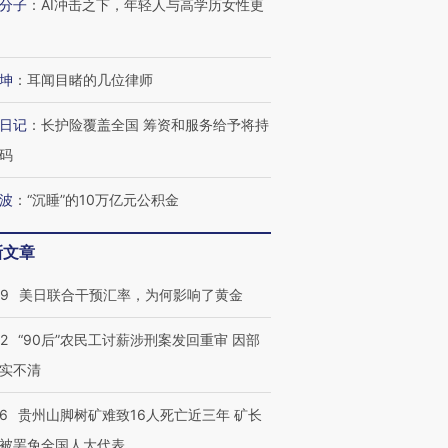
分子
：
AI冲击之下，年轻人与高学历女性更
坤
：
耳闻目睹的几位律师
日记
：
长护险覆盖全国 筹资和服务给予将持
码
波
：
“沉睡”的10万亿元公积金
新文章
09
美日联合干预汇率，为何影响了黄金
32
“90后”农民工讨薪涉刑案发回重审 因部
实不清
跨国走私7万
视线｜被称为“蟑螂”的印
视线｜“入侵”还是“人道危
36
贵州山脚树矿难致16人死亡近三年 矿长
检体内含3种
度Z世代 用街头抗争将教
机”？难民潮撕裂西班牙
秘鲁纳斯
被罢免全国人大代表