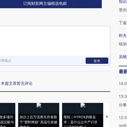
知识
订阅财新网主编精选电邮
受伤
丁金
村夫
续加
吴晓
新网观点
发布
最
本篇文章暂无评论
14:
13:
分事
致多瑙河
加沙上百万流离失所者困
视线｜HYROX的吸金
马航飞行员
12:
二战沉船与
于“塑料烤箱” 高温引发健
术：是什么让中产们甘
粒摇头丸 尿
涉罪