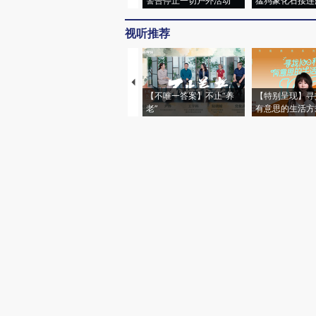
警告停止一切户外活动
猛犸象化石接连
视听推荐
【不唯一答案】不止“养
【特别呈现】寻
老”
有意思的生活方