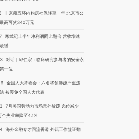
育部长拱下台
飞地休达
13人遇难
2
非京籍五环内购房社保降至一年 北京市公
最高可贷340万元
7
寒武纪上半年净利润同比翻倍 营收增速
进第四届链博
【商旅对话】华住集团
技“链”接产
【特别呈现】寻找100种
CFO：不靠规模取胜，华
【特别呈
放缓
有意思的生活方式·第三对
住三大增长引擎是什么？
有意思的
53
对话｜邱仁宗：临床研究参与者的安全永
第一位
06
全国人大常委会：六名将领涉嫌严重违
法 被罢免全国人大代表
43
7月美国劳动力市场意外放缓 岗位减少
3万个失业率降至4.1%
14
海外金融专才回流香港 外籍工作签证翻