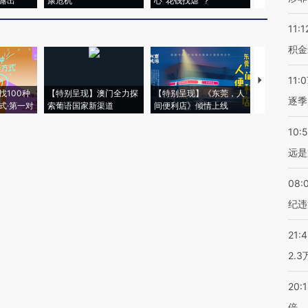
露出
康危机
心“花钱找虐”？
毒品
11:1
积金
11:0
【推广】走
找100种
【特别呈现】澳门全力探
【特别呈现】《东莞，人
会，让数智科
逐季
式·第一对
索葡语国家新渠道
间便利店》倾情上线
业
10:
远是
08:
纪违
21:
2.
20:
倍