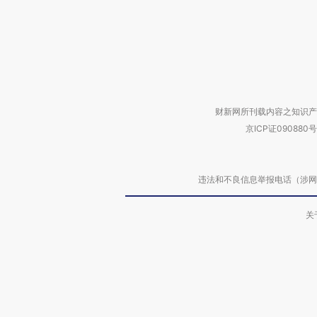
财新网所刊载内容之知识产
京ICP证090880号
违法和不良信息举报电话（涉网络暴力有
关