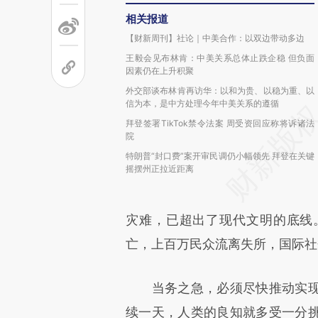
相关报道
【财新周刊】社论｜中美合作：以双边带动多边
王毅会见布林肯：中美关系总体止跌企稳 但负面
因素仍在上升积聚
外交部谈布林肯再访华：以和为贵、以稳为重、以
信为本，是中方处理今年中美关系的遵循
拜登签署TikTok禁令法案 周受资回应称将诉诸法
院
特朗普“封口费”案开审民调仍小幅领先 拜登在关键
摇摆州正拉近距离
灾难，已超出了现代文明的底线
亡，上百万民众流离失所，国际社
当务之急，必须尽快推动实现
续一天，人类的良知就多受一分