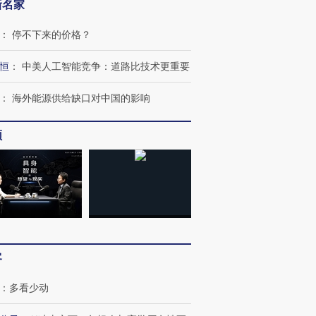
新名家
：
停不下来的价格？
恒
：
中美人工智能竞争：道路比技术更重要
：
海外能源供给缺口对中国的影响
频
客
：
多看少动