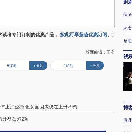
财
伍戈
罗志
求读者专门订制的优惠产品，
按此可享超值优惠订阅
。]
易峘
版面编辑：王永
视
#红海
+关注
#加沙
+关注
体止跌企稳 但负面因素仍在上升积聚
博
指开盘跌超2%
唐涯