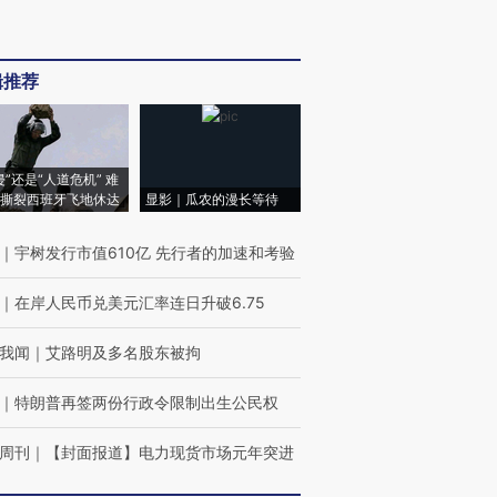
辑推荐
侵”还是“人道危机” 难
撕裂西班牙飞地休达
显影｜瓜农的漫长等待
｜
宇树发行市值610亿 先行者的加速和考验
｜
在岸人民币兑美元汇率连日升破6.75
我闻
｜
艾路明及多名股东被拘
｜
特朗普再签两份行政令限制出生公民权
周刊
｜
【封面报道】电力现货市场元年突进