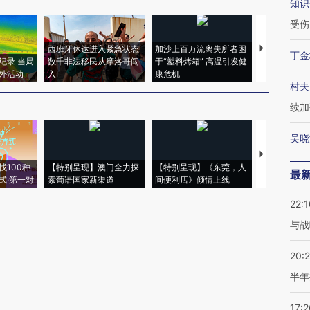
知识
受伤
西班牙休达进入紧急状态
加沙上百万流离失所者困
视线｜HYR
丁金
纪录 当局
数千非法移民从摩洛哥闯
于“塑料烤箱” 高温引发健
术：是什么
外活动
入
康危机
心“花钱找虐
村夫
续加
吴晓
【推广】走
找100种
【特别呈现】澳门全力探
【特别呈现】《东莞，人
会，让数智科
最
式·第一对
索葡语国家新渠道
间便利店》倾情上线
业
22:1
与战
20:
半年
17:2