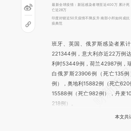
最新全球疫情：新冠感染者增至近400万 累计死
亡近28万
印度封锁近50天疫情不降反升 南部小邦如何成抗
疫典范
班牙、英国、俄罗斯感染者累计已超
221344例，意大利亦近22万例达2
利时53449例，荷兰42987例，
白俄罗斯23906例（死亡135例
例），奥地利15882例（死亡62
15588例（死亡982例），丹麦1
218例）。
本文共计