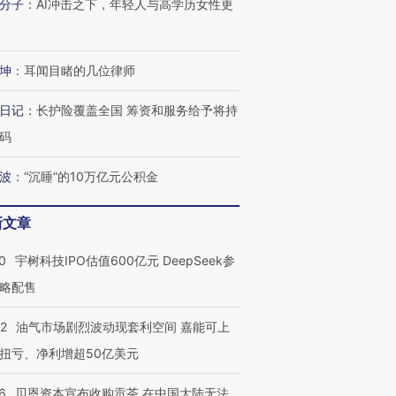
分子
：
AI冲击之下，年轻人与高学历女性更
OX的吸金
马航飞行员跨国走私7万
视线｜被称为“蟑螂”的印
坤
：
耳闻目睹的几位律师
让中产们甘
粒摇头丸 尿检体内含3种
度Z世代 用街头抗争将教
秘鲁纳斯
”？
毒品
育部长拱下台
13人遇难
日记
：
长护险覆盖全国 筹资和服务给予将持
码
波
：
“沉睡”的10万亿元公积金
进第四届链博
【商旅对话】华住集团
技“链”接产
【特别呈现】寻找100种
CFO：不靠规模取胜，华
【特别呈
新文章
有意思的生活方式·第三对
住三大增长引擎是什么？
有意思的
0
宇树科技IPO估值600亿元 DeepSeek参
略配售
22
油气市场剧烈波动现套利空间 嘉能可上
扭亏、净利增超50亿美元
6
贝恩资本宣布收购贡茶 在中国大陆无法