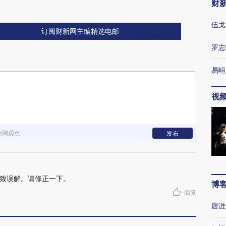
财
伍戈
订阅财新网主编精选电邮
罗志
易峘
视
新网观点
发布
致误解。请修正一下。
博
·
回复
唐涯