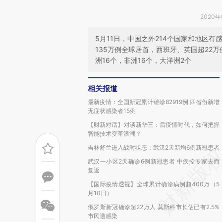
2020年
5月11日，中国之外214个国家和地区
135万例全球居首，西班牙、英国超22
洲16个，非洲16个，大洋洲2个
相关报道
最新疫情：全国新冠累计确诊82919例 四省份新增
无症状感染者15例
【财新对话】对谈新华三：后疫情时代，如何把握
智能技术变革浪潮？
吉林舒兰进入战时状态；武汉2天新增6例新冠患者
武汉一小区2天确诊6例新冠患者 中疾控专家去而
复返
【国际疫情透视】全球累计确诊病例超400万（5
月10日）
俄罗斯新冠确诊超22万人 莫斯科市长估已有2.5%
市民遭感染