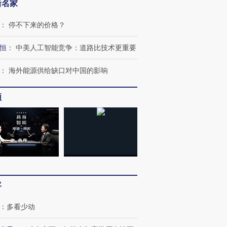
新名家
：
停不下来的价格？
恒
：
中美人工智能竞争：道路比技术更重要
：
海外能源供给缺口对中国的影响
频
客
：
多看少动