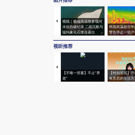
图片推荐
视线｜极端高温致多瑙河
水位跌破纪录 二战沉船与
韩国高温创百年
猛犸象化石接连露出
警告停止一切户
视听推荐
【不唯一答案】不止“养
【特别呈现】寻
老”
有意思的生活方