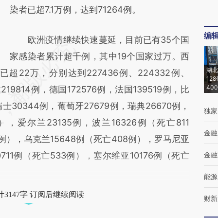
染者已超7.1万例，达到71264例。
编
欧洲疫情继续快速蔓延，目前已有35个国
家感染者累计超千例，其中19个国家过万。西
湖北
22万，分别达到227436例、224332例、
12
40
19814例，德国172576例，法国139519例，比
瑞士30344例，葡萄牙27679例，瑞典26670例，
独家
），爱尔兰23135例，波兰16326例（死亡811
金融
0例），乌克兰15648例（死亡408例），罗马尼亚
0711例（死亡533例），塞尔维亚10176例（死亡
金融
能源
3147字 订阅后继续阅读
财新