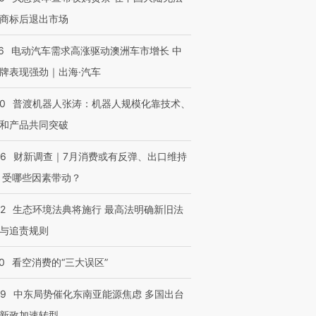
商标后退出市场
6
电动汽车需求高涨驱动澳洲车市增长 中
牌表现强劲｜出海·汽车
00
普渡机器人张涛：机器人规模化靠技术、
和产品共同突破
56
财新调查｜7月消费或有反弹、出口维持
 受哪些因素带动？
42
生态环境法典将施行 最高法明确新旧法
与追责规则
0
看空消费的“三大误区”
59
中东局势催化东南亚能源焦虑 多国出台
新政加速转型