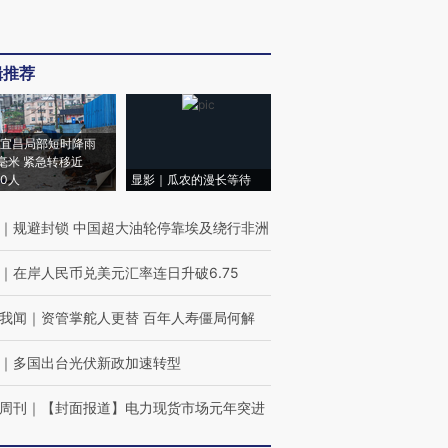
辑推荐
宜昌局部短时降雨
8毫米 紧急转移近
00人
显影｜瓜农的漫长等待
｜
规避封锁 中国超大油轮停靠埃及绕行非洲
｜
在岸人民币兑美元汇率连日升破6.75
我闻
｜
资管掌舵人更替 百年人寿僵局何解
｜
多国出台光伏新政加速转型
周刊
｜
【封面报道】电力现货市场元年突进