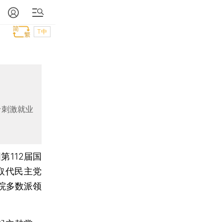
T中
于刺激就业
第112届国
）取代民主党
议院多数派领