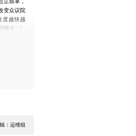
起立鼓掌，
改变众议院
速度越快越
些观点。”
编辑：运维组