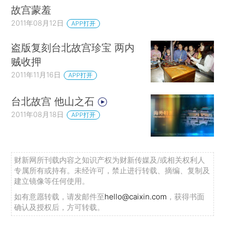
故宫蒙羞
2011年08月12日
APP打开
盗版复刻台北故宫珍宝 两内
贼收押
2011年11月16日
APP打开
台北故宫 他山之石
2011年08月18日
APP打开
财新网所刊载内容之知识产权为财新传媒及/或相关权利人
专属所有或持有。未经许可，禁止进行转载、摘编、复制及
建立镜像等任何使用。
如有意愿转载，请发邮件至
hello@caixin.com
，获得书面
确认及授权后，方可转载。