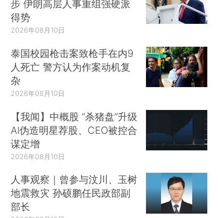
步 伊朗高层人事重组强硬派
得势
2026年08月10日
泰国校园枪击案致枪手在内9
人死亡 警方认为作案动机复
杂
2026年08月10日
【我闻】中概股 “杀猪盘”升级
AI伪造明星荐股、CEO被控合
谋定增
2026年08月10日
人事观察｜曾参与汶川、玉树
地震救灾 孙硕鹏任民政部副
部长