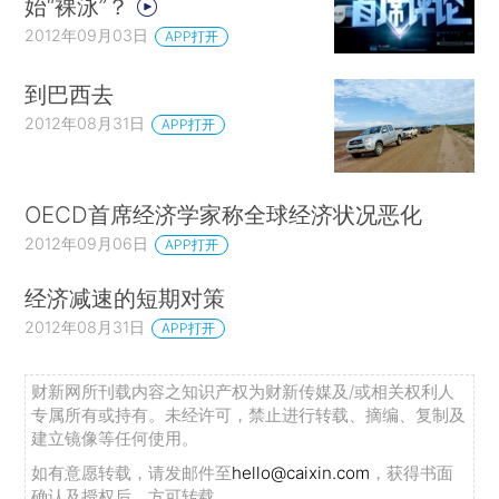
始“裸泳”？
2012年09月03日
APP打开
到巴西去
2012年08月31日
APP打开
OECD首席经济学家称全球经济状况恶化
2012年09月06日
APP打开
经济减速的短期对策
2012年08月31日
APP打开
财新网所刊载内容之知识产权为财新传媒及/或相关权利人
专属所有或持有。未经许可，禁止进行转载、摘编、复制及
建立镜像等任何使用。
如有意愿转载，请发邮件至
hello@caixin.com
，获得书面
确认及授权后，方可转载。