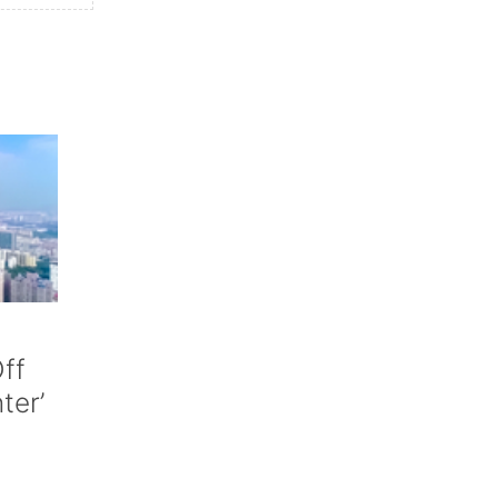
ff
nter’