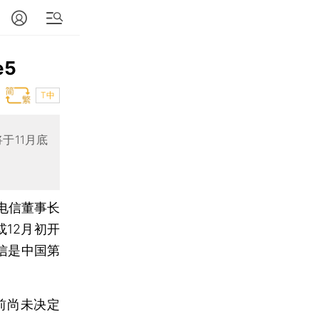
e5
T中
于11月底
电信董事长
或12月初开
电信是中国第
前尚未决定