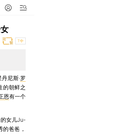
一女
T中
星丹尼斯·
罗
议性的朝鲜之
正恩
有一个
女儿Ju-
秀的爸爸，