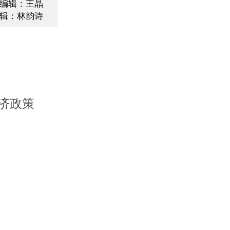
编辑：王晶
辑：林韵诗
济政策