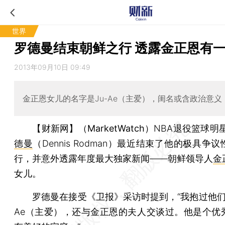
世界
罗德曼结束朝鲜之行 透露金正恩有
2013年09月10日 09:49
金正恩女儿的名字是Ju-Ae（主爱），闺名或含政治意义
【财新网】（MarketWatch）
NBA退役篮球明
德曼
（Dennis Rodman）最近结束了他的极具争
行，并意外透露年度最大独家新闻——朝鲜领导人
金
女儿。
罗德曼在接受《卫报》采访时提到，“我抱过他们的
Ae（主爱），还与金正恩的夫人交谈过。他是个优