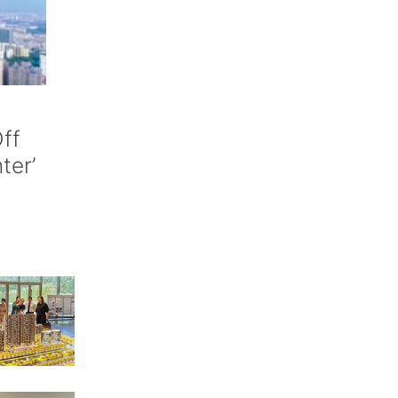
ff
nter’