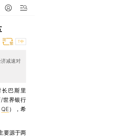
革
T中
经济减速对
财长巴斯里
MF/世界银行
（
QE
），希
主要源于两