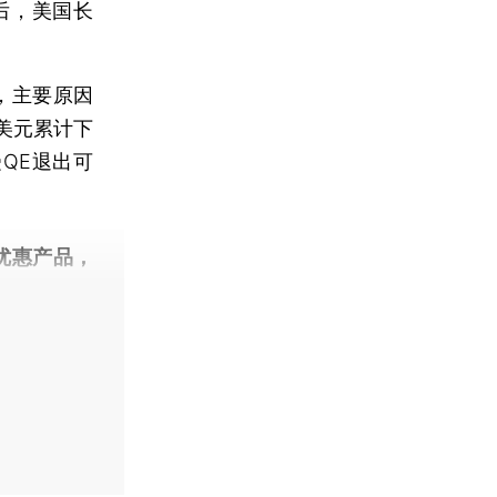
后，美国长
，主要原因
美元累计下
受QE退出可
。
优惠产品，