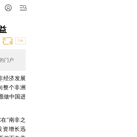
益
T中
的门户
非
经济发展
瞄向整个非洲
愿做中国进
在“南非之
投资增长迅