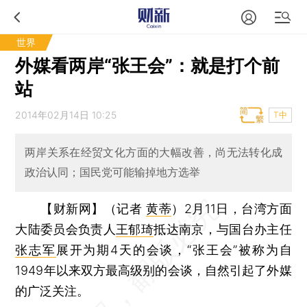
世界
外媒看两岸“张王会”：就是打个前
站
2014年02月14日 10:25
T中
两岸关系在经贸文化方面的大幅改善，尚无法转化成
政治认同；国民党可能输掉地方选举
【财新网】（记者
黄蒂
）
2月11日，台湾方面
大陆委员会负责人
王郁琦
抵达南京，与国台办主任
张志军
展开为期4天的会谈，“张王会”被称为自
1949年以来双方最高级别的会谈，自然引起了外媒
的广泛关注。