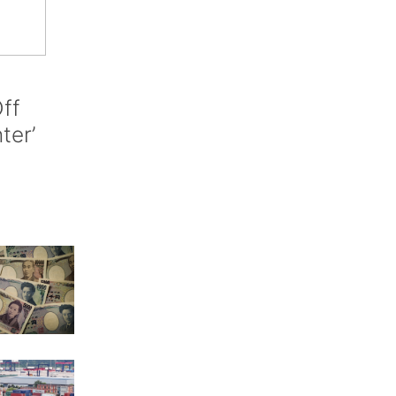
ff
nter’