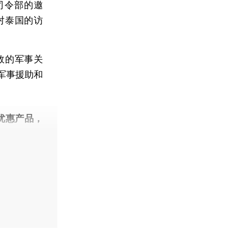
司令部的邀
对泰国的访
效的军事关
军事援助和
。
优惠产品，