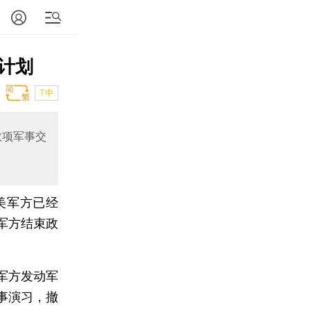
计划
T中
数项军事交
美军方已经
军方结束政
军方发动军
事演习，撤