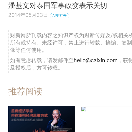
潘基文对泰国军事政变表示关切
2014年05月23日
APP打开
财新网所刊载内容之知识产权为财新传媒及/或相关
所有或持有。未经许可，禁止进行转载、摘编、复制
像等任何使用。
如有意愿转载，请发邮件至
hello@caixin.com
，获
及授权后，方可转载。
推荐阅读