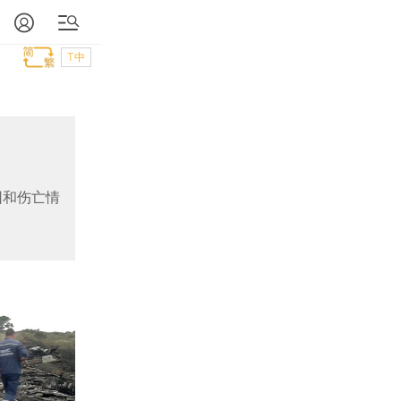
T中
因和伤亡情