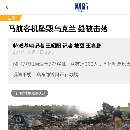
世界
马航客机坠毁乌克兰 疑被击落
特派基辅记者 王昭阳 记者 戴甜 王嘉鹏
2014年07月17日 23:51
MH17航班为波音777客机，载有近300人，具体坠毁原
况尚不明；乌东部近日正在激战
订阅后播放完整视频