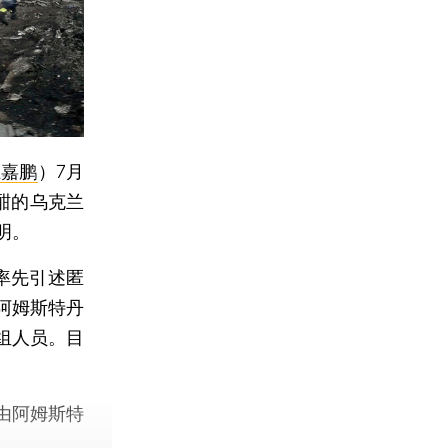
王嘉鹏
）
7月
酣的乌克兰
明。
率先引述匿
阿姆斯特丹
组人员。目
由阿姆斯特