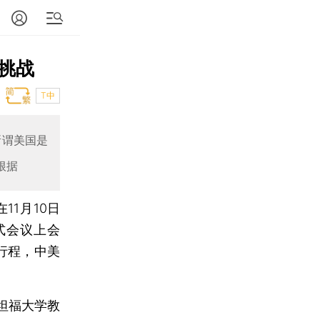
挑战
T中
所谓美国是
根据
11月10日
式会议上会
行程，中美
坦福大学教