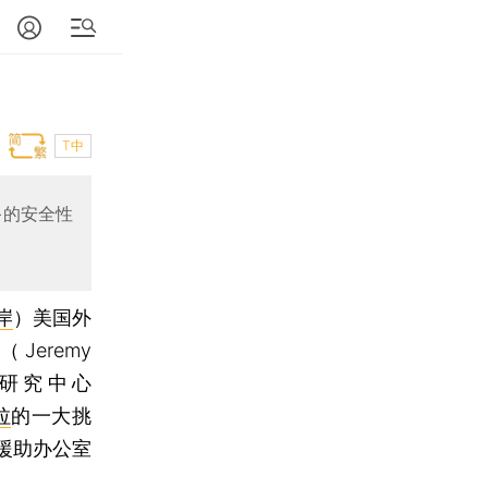
T中
备的安全性
岸
）
美国外
克
（Jeremy
际研究中心
拉
的一大挑
援助办公室