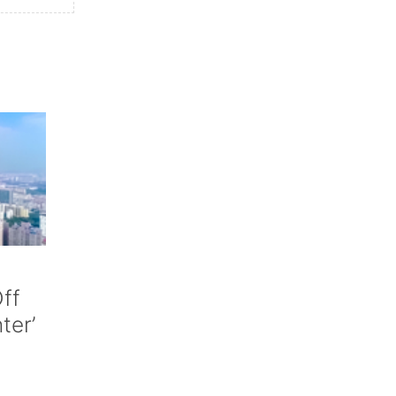
ff
nter’