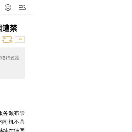
国遭禁
T中
控模特过瘦
服务颁布禁
的司机不具
继续在德国