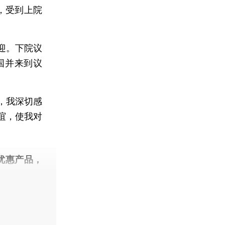
，受到上院
迎。下院议
国并来到议
，我深切感
谊，使我对
。
优惠产品，