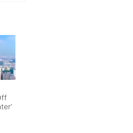
ff
nter’