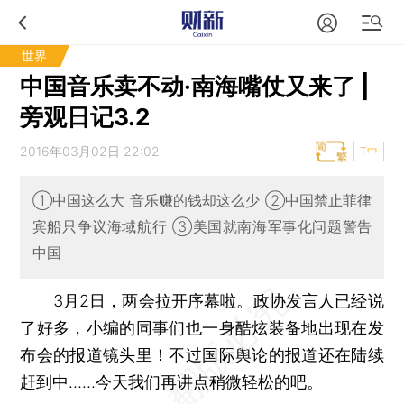
世界
中国音乐卖不动·南海嘴仗又来了 |
旁观日记3.2
2016年03月02日 22:02
T中
①中国这么大 音乐赚的钱却这么少 ②中国禁止菲律
宾船只争议海域航行 ③美国就南海军事化问题警告
中国
3月2日，两会拉开序幕啦。政协发言人已经说
了好多，小编的同事们也一身酷炫装备地出现在发
布会的报道镜头里！不过国际舆论的报道还在陆续
赶到中……今天我们再讲点稍微轻松的吧。