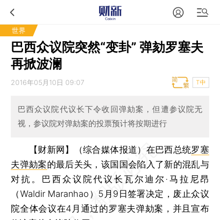
世界
巴西众议院突然“变卦” 弹劾罗塞夫
再掀波澜
2016年05月10日 09:07
T中
巴西众议院代议长下令收回弹劾案，但遭参议院无
视，参议院对弹劾案的投票预计将按期进行
【财新网】（综合媒体报道）
在巴西总统
罗塞
夫弹劾案
的最后关头，该国国会陷入了新的混乱与
对抗。巴西众议院代议长瓦尔迪尔·马拉尼昂
（Waldir Maranhao）5月9日签署决定，废止众议
院全体会议在4月通过的罗塞夫弹劾案，并且宣布