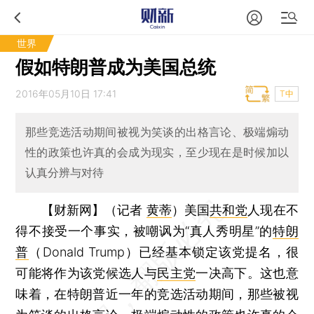
世界
假如特朗普成为美国总统
2016年05月10日 17:41
T中
那些竞选活动期间被视为笑谈的出格言论、极端煽动
性的政策也许真的会成为现实，至少现在是时候加以
认真分辨与对待
【财新网】（记者
黄蒂
）
美国
共和党
人现在不
得不接受一个事实，被嘲讽为“真人秀明星”的
特朗
普
（Donald Trump）已经基本锁定该党提名，很
可能将作为该党候选人与
民主党
一决高下。这也意
味着，在特朗普近一年的竞选活动期间，那些被视