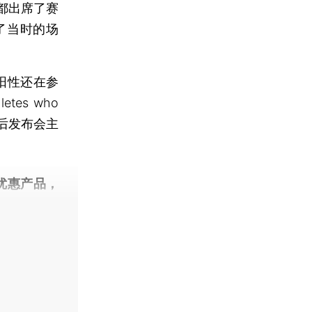
都出席了赛
了当时的场
阳性还在参
etes who
g），然后发布会主
优惠产品，