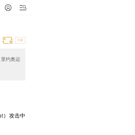
T中
；里约奥运
at）攻击中