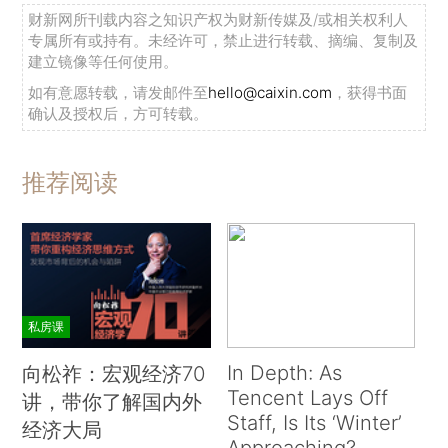
财新网所刊载内容之知识产权为财新传媒及/或相关权利人
专属所有或持有。未经许可，禁止进行转载、摘编、复制及
建立镜像等任何使用。
如有意愿转载，请发邮件至
hello@caixin.com
，获得书面
确认及授权后，方可转载。
推荐阅读
私房课
In Depth: As
向松祚：宏观经济70
Tencent Lays Off
讲，带你了解国内外
Staff, Is Its ‘Winter’
经济大局
Approaching?