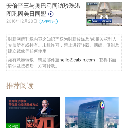
安倍晋三与奥巴马同访珍珠港
图巩固美日同盟
2016年12月28日
APP打开
财新网所刊载内容之知识产权为财新传媒及/或相关权利人
专属所有或持有。未经许可，禁止进行转载、摘编、复制及
建立镜像等任何使用。
如有意愿转载，请发邮件至
hello@caixin.com
，获得书面
确认及授权后，方可转载。
推荐阅读
私房课