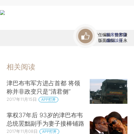
责任编辑：徐和谦
首席赞赏官
版面编辑：王永
虚位以待
相关阅读
津巴布韦军方进占首都 将领
称并非政变只是“清君侧”
2017年11月15日
APP打开
掌权37年后 93岁的津巴布韦
总统罢黜副手为妻子接棒铺路
2017年11月08日
APP打开