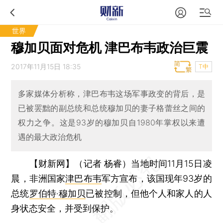
世界
穆加贝面对危机 津巴布韦政治巨震
2017年11月15日 18:35
T中
多家媒体分析称，津巴布韦这场军事政变的背后，是
已被罢黜的副总统和总统穆加贝的妻子格蕾丝之间的
权力之争。这是93岁的穆加贝自1980年掌权以来遭
遇的最大政治危机
【财新网】（记者 杨睿）
当地时间11月15日凌
晨，非洲国家
津巴布韦
军方宣布，该国现年93岁的
总统
罗伯特·穆加贝
已被控制，但他个人和家人的人
身状态安全，并受到保护。