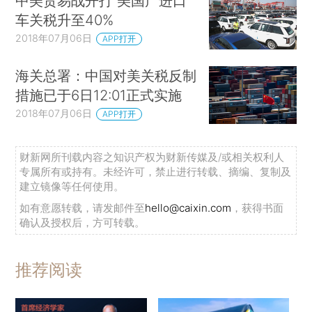
中美贸易战开打 美国产进口
车关税升至40%
2018年07月06日
APP打开
海关总署：中国对美关税反制
措施已于6日12:01正式实施
2018年07月06日
APP打开
财新网所刊载内容之知识产权为财新传媒及/或相关权利人
专属所有或持有。未经许可，禁止进行转载、摘编、复制及
建立镜像等任何使用。
如有意愿转载，请发邮件至
hello@caixin.com
，获得书面
确认及授权后，方可转载。
推荐阅读