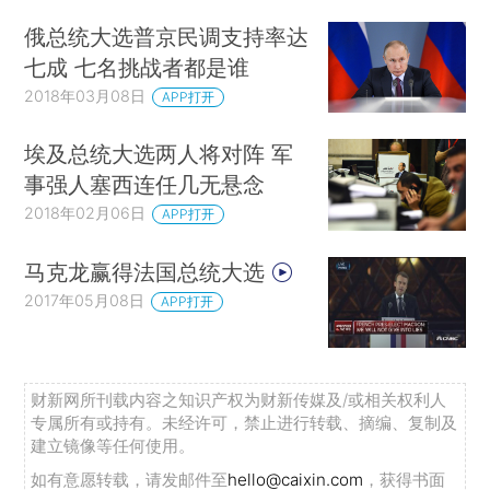
俄总统大选普京民调支持率达
七成 七名挑战者都是谁
2018年03月08日
APP打开
埃及总统大选两人将对阵 军
事强人塞西连任几无悬念
2018年02月06日
APP打开
马克龙赢得法国总统大选
2017年05月08日
APP打开
财新网所刊载内容之知识产权为财新传媒及/或相关权利人
专属所有或持有。未经许可，禁止进行转载、摘编、复制及
建立镜像等任何使用。
如有意愿转载，请发邮件至
hello@caixin.com
，获得书面