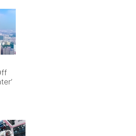
ff
nter’