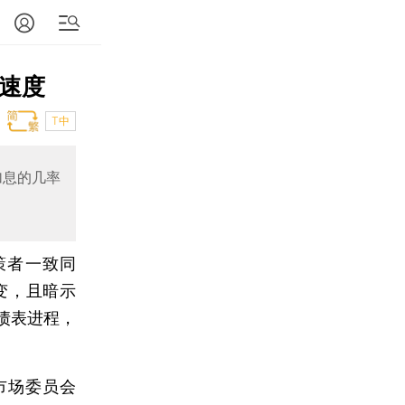
”速度
T中
加息的几率
策者一致同
不变，且暗示
债表进程，
市场委员会