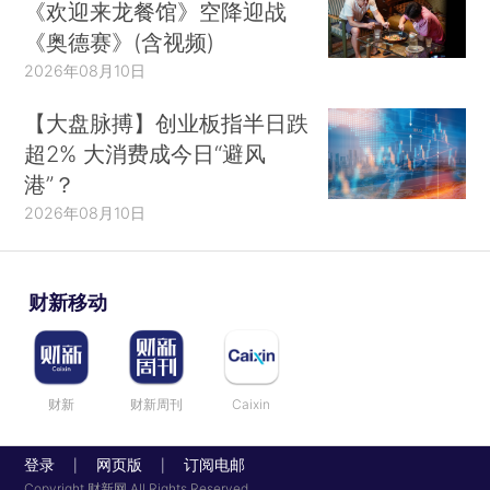
《欢迎来龙餐馆》空降迎战
《奥德赛》(含视频)
2026年08月10日
【大盘脉搏】创业板指半日跌
超2% 大消费成今日“避风
港”？
2026年08月10日
财新移动
财新
财新周刊
Caixin
登录
网页版
订阅电邮
|
|
Copyright 财新网 All Rights Reserved