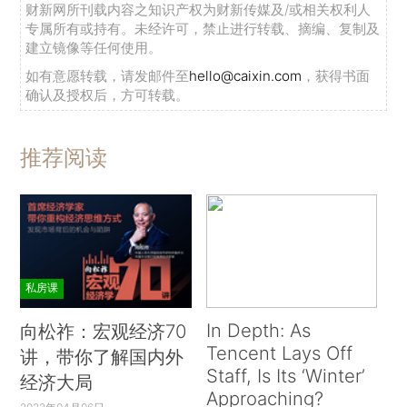
财新网所刊载内容之知识产权为财新传媒及/或相关权利人
专属所有或持有。未经许可，禁止进行转载、摘编、复制及
建立镜像等任何使用。
如有意愿转载，请发邮件至
hello@caixin.com
，获得书面
确认及授权后，方可转载。
推荐阅读
私房课
In Depth: As
向松祚：宏观经济70
Tencent Lays Off
讲，带你了解国内外
Staff, Is Its ‘Winter’
经济大局
Approaching?