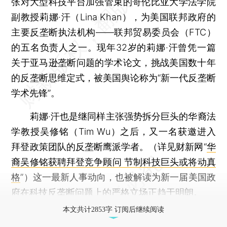
张对大型科技平台加强管束的哥伦比亚大学法学院
副教授莉娜·汗（Lina Khan），为美国联邦政府的
主要反垄断执法机构——联邦贸易委员会（FTC）
的五名负责人之一。现年32岁的莉娜·汗曾凭一篇
关于亚马逊垄断问题的学术论文，挑战美国数十年
的反垄断思维定式，被美国舆论称为“新一代反垄断
学术先锋”。
莉娜·汗也是继同样主张强势拆分巨头的华裔法
学教授吴修铭（Tim Wu）之后，又一名获邀进入
拜登政策团队的反垄断鹰派学者。（详见财新网“
华
裔吴修铭获聘拜登竞争顾问 节制科技巨头或将动真
格
”）这一最新人事动向，也被解读为新一届美国政
府在科技反垄断问题上的严格立场正趋于明朗。
本文共计2853字 订阅后继续阅读