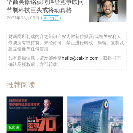
华裔吴修铭获聘拜登竞争顾问
节制科技巨头或将动真格
2021年03月09日
APP打开
财新网所刊载内容之知识产权为财新传媒及/或相关权利人
专属所有或持有。未经许可，禁止进行转载、摘编、复制及
建立镜像等任何使用。
如有意愿转载，请发邮件至
hello@caixin.com
，获得书面
确认及授权后，方可转载。
推荐阅读
私房课