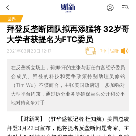
世界
拜登反垄断团队拟再添猛将 32岁哥
大学者获提名为FTC委员
2021年03月23日 12:17
试听
T中
在反垄断立场上，莉娜·汗的主张与新任白宫经济委员
会成员、拜登的科技和竞争政策特别助理吴修铭
（Tim Wu）不谋而合，主张美国政府进一步加强对
大型平台约束，通过拆分业务等确保巨头公开和公平
地对待竞争对手
【财新网】（驻华盛顿记者 杜知航）
美国总统
拜登3月22日宣布，他将提名反垄断问题专家、主