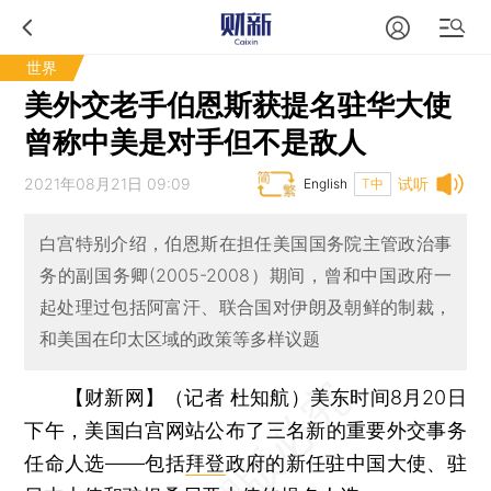
世界
美外交老手伯恩斯获提名驻华大使
曾称中美是对手但不是敌人
2021年08月21日 09:09
试听
English
T中
白宫特别介绍，伯恩斯在担任美国国务院主管政治事
务的副国务卿(2005-2008）期间，曾和中国政府一
起处理过包括阿富汗、联合国对伊朗及朝鲜的制裁，
和美国在印太区域的政策等多样议题
【财新网】（记者 杜知航）
美东时间8月20日
下午，美国白宫网站公布了三名新的重要外交事务
任命人选——包括
拜登
政府的新任驻中国大使、驻