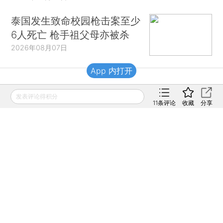
泰国发生致命校园枪击案至少
6人死亡 枪手祖父母亦被杀
2026年08月07日
App 内打开
财新移动
发表评论得积分
11
条评论
收藏
分享
财新
财新周刊
Caixin
登录
网页版
订阅电邮
|
|
Copyright 财新网 All Rights Reserved