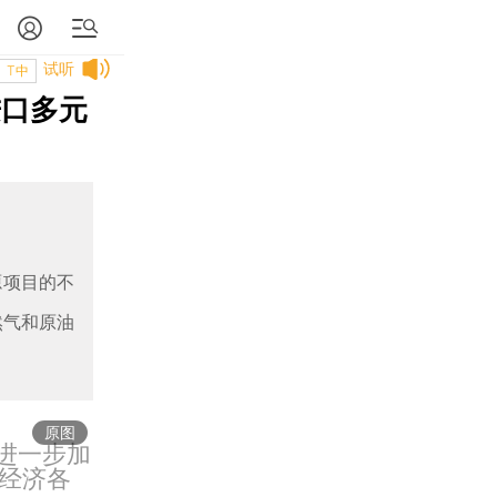
试听
T中
进口多元
源项目的不
然气和原油
原图
进一步加
经济各