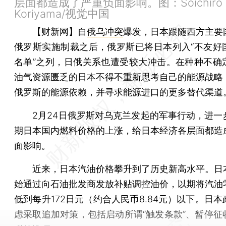
层面都造成了严重负面影响。图：Soichiro
Koriyama/视觉中国
【财新网】
自
俄乌冲突
爆发，日本跟随西方主要
俄罗斯实施制裁之后，俄罗斯已将日本列入“不友好
名单”之列，日俄关系也遭受较大冲击。在种种不确
油气资源匮乏的日本不得不重新思考自己的能源战略
俄罗斯的能源依赖，并寻求能源进口的更多替代渠道
2月24日俄罗斯对乌克兰发起的军事行动，进一
期日本国内燃料价格的上涨，给日本经济各层面都造
面影响。
近来，日本汽油价格攀升到了历史新高水平。日
始通过向石油批发商发放补贴调控油价，以期将汽油
低到每升172日元（约合人民币8.84元）以下。日
虑采取追加对策，包括启动所谓“触发条款”、暂停征